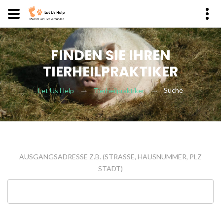
FINDEN SIE IHREN
TIERHEILPRAKTIKER
Suche
Let Us Help
Tierheilpraktiker
AUSGANGSADRESSE Z.B. (STRASSE, HAUSNUMMER, PLZ
STADT)