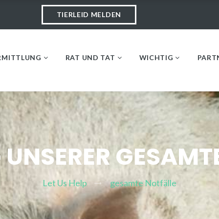
TIERLEID MELDEN
RMITTLUNG
RAT UND TAT
WICHTIG
PART
 UNSERER GESAMT
Let Us Help
gesamte Notfälle